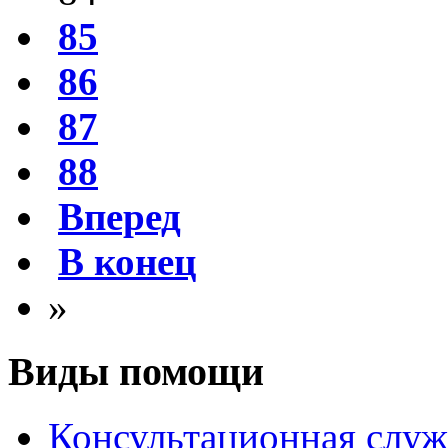
85
86
87
88
Вперед
В конец
»
Виды помощи
Консультационная служ