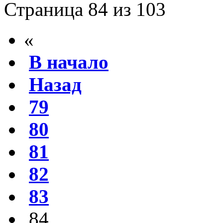
Страница 84 из 103
«
В начало
Назад
79
80
81
82
83
84